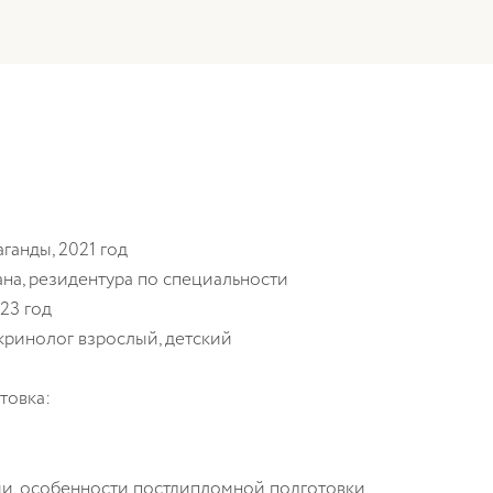
аганды
, 2021 год
ана
, резидентура по специальности
023 год
кринолог взрослый, детский
товка:
и, особенности постдипломной подготовки