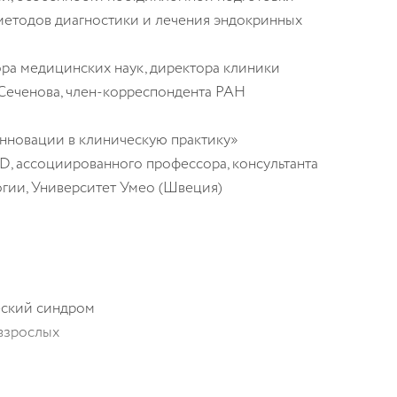
методов диагностики и лечения эндокринных
ра медицинских наук, директора клиники
Сеченова, член-корреспондента РАН
инновации в клиническую практику»
hD
, ассоциированного профессора, консультанта
гии, Университет Умео (Швеция)
еский синдром
 взрослых
а