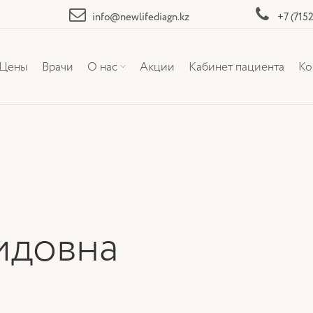
info@newlifediagn.kz
+7 (715
Цены
Врачи
О нас
Акции
Кабинет пациента
Ко
идовна