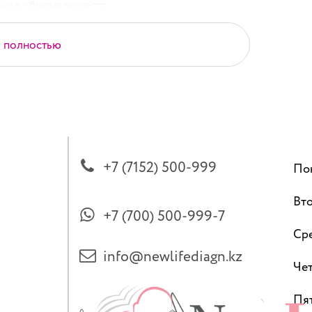
ения обмена веществ
ь полностью
ия, индивидуальный подбор терапии,
ждому пациенту.
+7 (7152) 500-999
По
Вт
+7 (700) 500-999-7
Ср
info@newlifediagn.kz
Чет
Пя