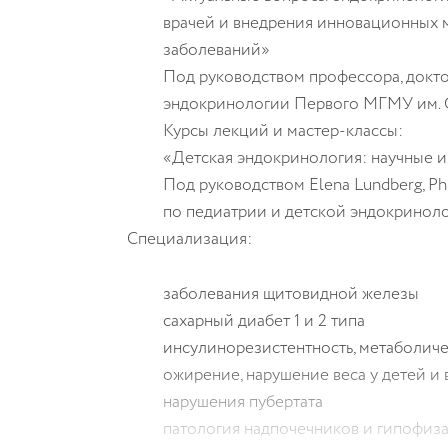
врачей и внедрения инновационных 
заболеваний»
Под руководством профессора, докто
эндокринологии Первого МГМУ им. 
Курсы лекций и мастер-классы:
«Детская эндокринология: научные 
Под руководством
Elena Lundberg, P
по педиатрии и детской эндокриноло
Специализация:
заболевания щитовидной железы
сахарный диабет 1 и 2 типа
инсулинорезистентность, метаболич
ожирение, нарушение веса у детей и
нарушения пубертата
патология надпочечников и гипофиз