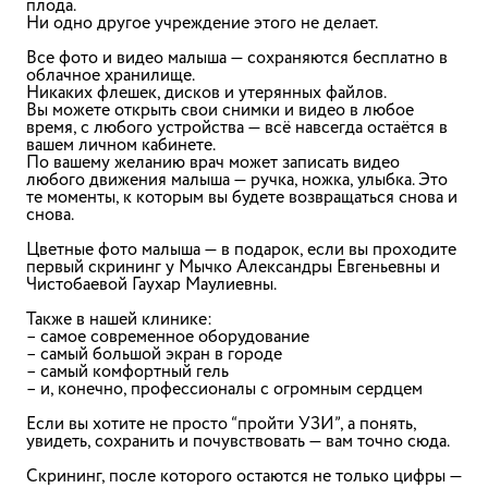
плода.
Ни одно другое учреждение этого не делает.
Все фото и видео малыша — сохраняются бесплатно в
облачное хранилище.
Никаких флешек, дисков и утерянных файлов.
Вы можете открыть свои снимки и видео в любое
время, с любого устройства — всё навсегда остаётся в
вашем личном кабинете.
По вашему желанию врач может записать видео
любого движения малыша — ручка, ножка, улыбка. Это
те моменты, к которым вы будете возвращаться снова и
снова.
Цветные фото малыша — в подарок
, если вы проходите
первый скрининг у Мычко Александры Евгеньевны и
Чистобаевой Гаухар Маулиевны.
Также в нашей клинике:
– самое современное оборудование
– самый большой экран в городе
– самый комфортный гель
– и, конечно, профессионалы с огромным сердцем
Если вы хотите не просто “пройти УЗИ”, а
понять,
увидеть, сохранить и почувствовать
— вам точно сюда.
Скрининг, после которого остаются не только цифры —